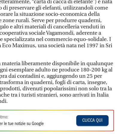
teralmente, “carta di cacca di elefante”) è nata
o di preservare gli elefanti, utilizzandoli come
liorare la situazione socio-economica della
e zone rurali. Serve per produrre quaderni,
galo e altri materiali di cancelleria venduti in
la cooperativa sociale Vagamondi, aderente a
 specializzata nel commercio equo-solidale. I
da Eco Maximus, una società nata nel 1997 in Sri
na materia liberamente disponibile in qualunque
i esemplare adulto ne produce 180-200 kg al
pra dai contadini e, aggiungendo un 25 per
o trasforma in quaderni, fogli di carta, insegne,
 prodotti, divenuti popolarissimi non solo tra la
e tra i turisti stranieri, sono arrivati in Italia
ndi.
itmo:
CLICCA QUI
r le tue notizie su Google