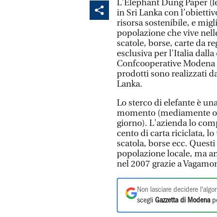
L'Elephant Dung Paper (let
in Sri Lanka con l’obiettiv
risorsa sostenibile, e mig
popolazione che vive nell
scatole, borse, carte da re
esclusiva per l'Italia dal
Confcooperative Modena e
prodotti sono realizzati 
Lanka.
Lo sterco di elefante è u
momento (mediamente ogn
giorno). L'azienda lo com
cento di carta riciclata, l
scatola, borse ecc. Questi
popolazione locale, ma anch
nel 2007 grazie a Vagamo
Non lasciare decidere l'algor
scegli
Gazzetta di Modena
pe