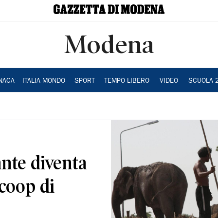
Modena
NACA
ITALIA MONDO
SPORT
TEMPO LIBERO
VIDEO
SCUOLA 
ante diventa
 coop di