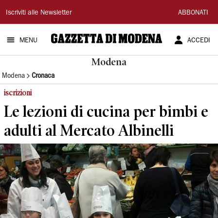
Gazzetta
Iscriviti alle Newsletter
ABBONATI
di
MENU
ACCEDI
Modena
Modena
Modena
Cronaca
iscrizioni
Le lezioni di cucina per bimbi e
adulti al Mercato Albinelli