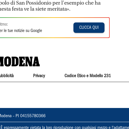
opolo di San Possidonio per l'esempio che ha
sta festa ve la siete meritata».
itmo:
CLICCA QUI
r le tue notizie su Google
ubblicità
Privacy
Codice Etico e Modello 231
22, Modena – PI 04155780366
ti. È espressamente vietata la loro riproduzione con qualsiasi mezzo e l'adattame