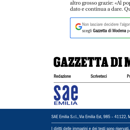
altro grosso grazie: «Al p
dato e continua a dare. Que
Non lasciare decidere l'algor
scegli
Gazzetta di Modena
pe
Redazione
Scriveteci
P
SAE Emilia S.r.l., Via Emilia Est, 985 – 411
I diritti delle immagini e dei testi sono riserva