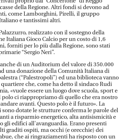
rrivati proprio dal “Concertone” di Reggio
 casse della Regione. Altri fondi si devono ad
ti, come Lamborghini, Pirelli, il gruppo
aliano e tantissimi altri.
Palazzurro, realizzato con il sostegno della
e Italiana Gioco Calcio per un costo di 1,6
ni, forniti per lo più dalla Regione, sono stati
 primarie “Sergio Neri”.
o anche di un Auditorium del valore di 350.000
 ad una donazione della Comunità Italiana di
alestra (“Palestropoli”) ed una biblioteca vanno
quartiere che, come ha detto il sindaco Rudi
nia, «vuole essere un luogo dove scuola, sport e
l polo ci riappropriamo di quello che era nostro
andare avanti. Questo polo è il futuro». La
 sono dotate le strutture conferma le parole del
anti a risparmio energetico, alta antisismicità e
gli edifici all'avanguardia. Erano presenti
ti graditi ospiti, ma occhi (e orecchie) dei
gabue, che ai ringraziamenti ha risposto con un