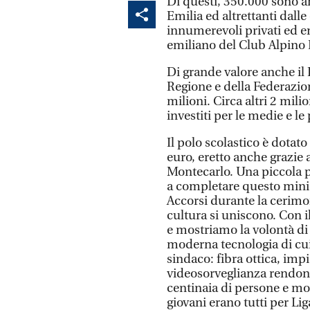
Di questi, 350.000 sono a
Emilia ed altrettanti dalle
innumerevoli privati ed en
emiliano del Club Alpino It
Di grande valore anche il 
Regione e della Federazion
milioni. Circa altri 2 milio
investiti per le medie e le
Il polo scolastico è dotat
euro, eretto anche grazie
Montecarlo. Una piccola p
a completare questo mini 
Accorsi durante la cerimo
cultura si uniscono. Con i
e mostriamo la volontà di 
moderna tecnologia di cui
sindaco: fibra ottica, impi
videosorveglianza rendono 
centinaia di persone e mol
giovani erano tutti per Li