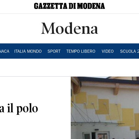
Modena
NACA
ITALIA MONDO
SPORT
TEMPO LIBERO
VIDEO
SCUOLA 
 il polo