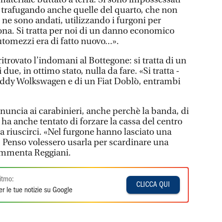
i, trafugando anche quelle del quarto, che non
e ne sono andati, utilizzando i furgoni per
zona. Si tratta per noi di un danno economico
tomezzi era di fatto nuovo...».
ritrovato l’indomani al Bottegone: si tratta di un
 due, in ottimo stato, nulla da fare. «Si tratta -
addy Wolkswagen e di un Fiat Doblò, entrambi
nuncia ai carabinieri, anche perchè la banda, di
, ha anche tentato di forzare la cassa del centro
a riuscirci. «Nel furgone hanno lasciato una
 Penso volessero usarla per scardinare una
ommenta Reggiani.
itmo:
CLICCA QUI
r le tue notizie su Google