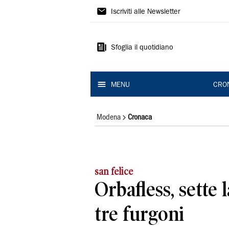
Gazzetta
Iscriviti alle Newsletter
di
Modena
Sfoglia il quotidiano
MENU
CRO
Modena
Cronaca
san felice
Orbafless, sette 
tre furgoni