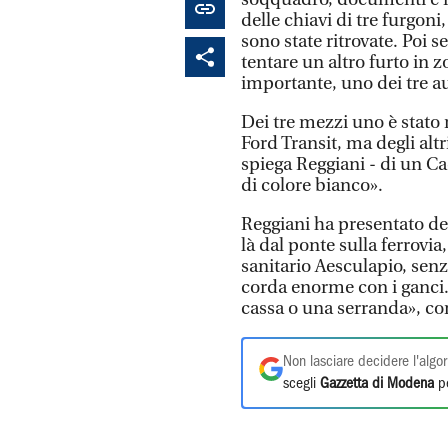
delle chiavi di tre furgon
sono state ritrovate. Poi s
tentare un altro furto in 
importante, uno dei tre au
Dei tre mezzi uno è stato 
Ford Transit, ma degli altri
spiega Reggiani - di un C
di colore bianco».
Reggiani ha presentato de
là dal ponte sulla ferrovia
sanitario Aesculapio, senz
corda enorme con i ganci.
cassa o una serranda», c
Non lasciare decidere l'algor
scegli
Gazzetta di Modena
pe