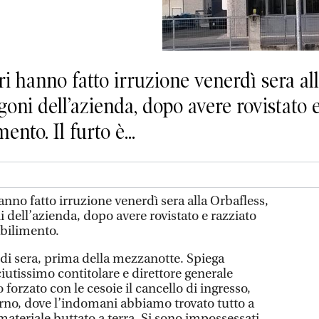
 hanno fatto irruzione venerdì sera all
rgoni dell’azienda, dopo avere rovistato 
ento. Il furto è...
nno fatto irruzione venerdì sera alla Orbafless,
i dell’azienda, dopo avere rovistato e razziato
abilimento.
 di sera, prima della mezzanotte. Spiega
iutissimo contitolare e direttore generale
forzato con le cesoie il cancello di ingresso,
erno, dove l’indomani abbiamo trovato tutto a
teriale buttato a terra. Si sono impossessati