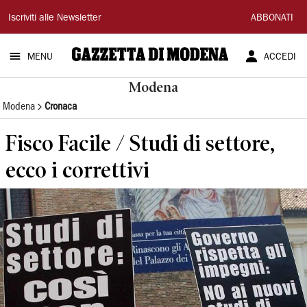
Gazzetta
Iscriviti alle Newsletter
ABBONATI
di
MENU
ACCEDI
Modena
Modena
Modena
Cronaca
Fisco Facile / Studi di settore,
ecco i correttivi