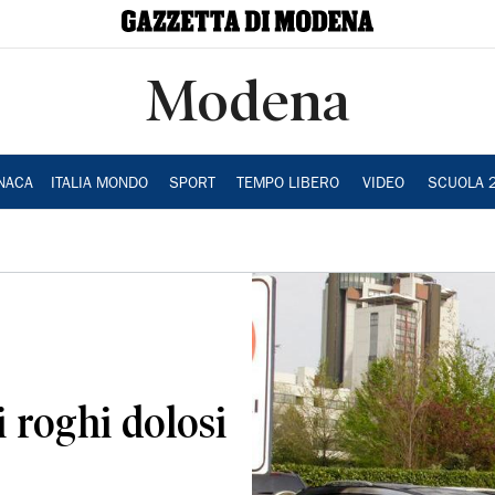
Modena
NACA
ITALIA MONDO
SPORT
TEMPO LIBERO
VIDEO
SCUOLA 
i roghi dolosi