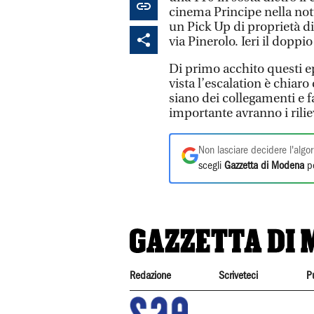
cinema Principe nella notte
un Pick Up di proprietà d
via Pinerolo. Ieri il doppi
Di primo acchito questi ep
vista l’escalation è chiaro
siano dei collegamenti e f
importante avranno i riliev
Non lasciare decidere l'algor
scegli
Gazzetta di Modena
pe
Redazione
Scriveteci
P