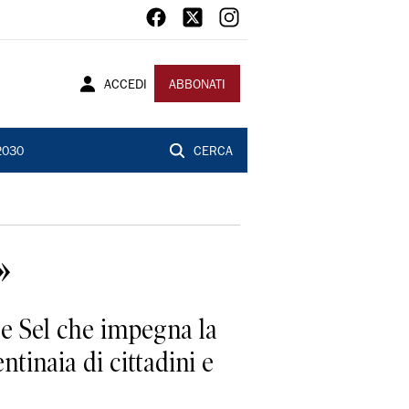
ACCEDI
ABBONATI
2030
CERCA
»
 e Sel che impegna la
entinaia di cittadini e