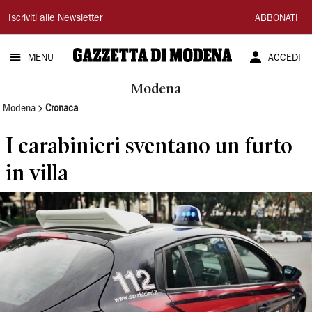
Gazzetta
Iscriviti alle Newsletter
ABBONATI
di
MENU
ACCEDI
Modena
Modena
Modena
Cronaca
I carabinieri sventano un furto
in villa