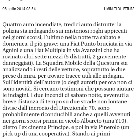
08 aprile 2014 03:54
1 MINUTI DI LETTURA
Quattro auto incendiate, tredici auto distrutte: la
polizia sta indagando sui misteriosi roghi appiccati
nei giorni scorsi, l’ultimo nella notte tra sabato e
domenica, il più grave: una Fiat Punto bruciata in via
Agnini e una Fiat Multipla in via Avanzini che ha
rovinato altri sette mezzi (5 distrutti, 2 gravemente
danneggiati). La Squadra Mobile della Questura sta
analizzando i resti delle vetture, soprattutto le due
prese di mira, per trovare tracce utili alle indagini.
Sull’identità dell’autore (o degli autori) per ora non ci
sono novità. Si cercano testimoni che possano aiutare
le indagini. I due incendi di sabato notte, avvenuti a
breve distanza di tempo su due strade non lontane
divise dall’incrocio del Direzionale 70, sono
probabilmente riconducibili anche a quelli avvenuti
nei giorni scorsi prima in vicolo Albareto (una Y10),
dietro l’ex cinema Principe, e poi in via Pinerolo (un
pick up di una cooperativa). Stando ai primi