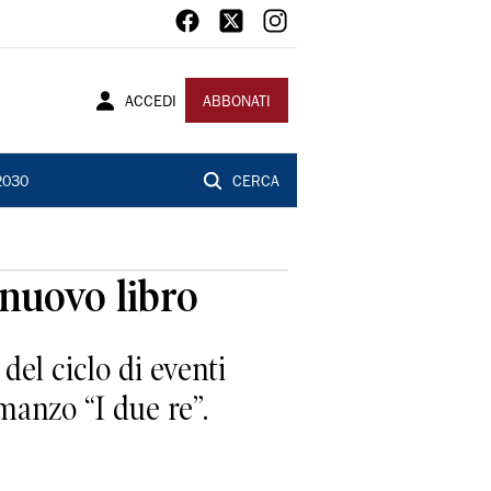
ACCEDI
ABBONATI
2030
CERCA
 nuovo libro
 del ciclo di eventi
omanzo “I due re”.