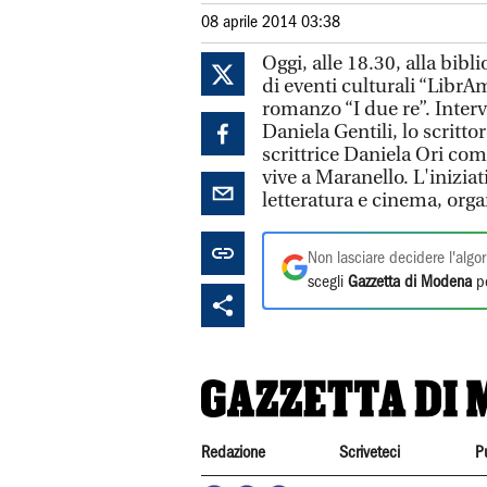
08 aprile 2014 03:38
Oggi, alle 18.30, alla bib
di eventi culturali “LibrAmi
romanzo “I due re”. Interv
Daniela Gentili, lo scritto
scrittrice Daniela Ori com
vive a Maranello. L'inizia
letteratura e cinema, org
Non lasciare decidere l'algor
scegli
Gazzetta di Modena
pe
Redazione
Scriveteci
P