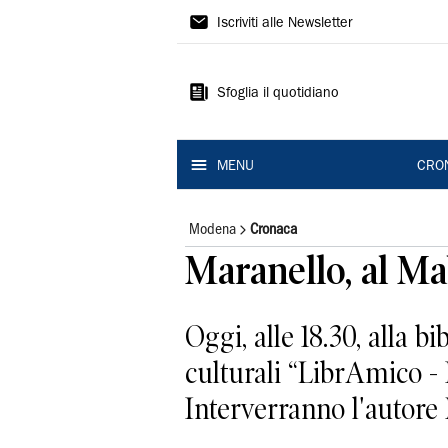
Gazzetta
Iscriviti alle Newsletter
di
Modena
Sfoglia il quotidiano
MENU
CRO
Modena
Cronaca
Maranello, al Ma
Oggi, alle 18.30, alla b
culturali “LibrAmico - I
Interverranno l'autore 