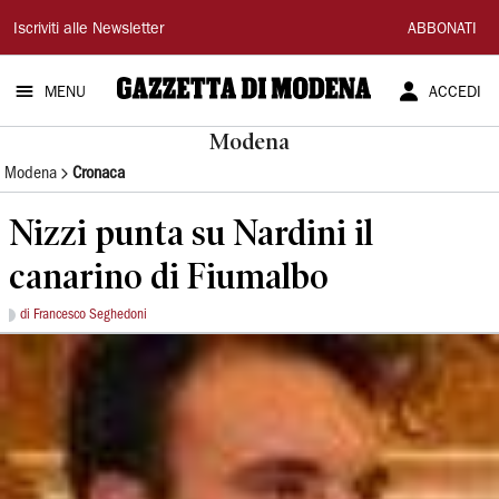
Gazzetta
Iscriviti alle Newsletter
ABBONATI
di
MENU
ACCEDI
Modena
Modena
Modena
Cronaca
Nizzi punta su Nardini il
canarino di Fiumalbo
di Francesco Seghedoni