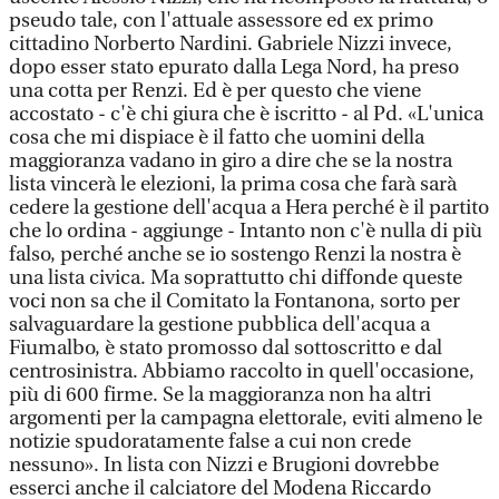
pseudo tale, con l'attuale assessore ed ex primo
cittadino Norberto Nardini. Gabriele Nizzi invece,
dopo esser stato epurato dalla Lega Nord, ha preso
una cotta per Renzi. Ed è per questo che viene
accostato - c'è chi giura che è iscritto - al Pd. «L'unica
cosa che mi dispiace è il fatto che uomini della
maggioranza vadano in giro a dire che se la nostra
lista vincerà le elezioni, la prima cosa che farà sarà
cedere la gestione dell'acqua a Hera perché è il partito
che lo ordina - aggiunge - Intanto non c'è nulla di più
falso, perché anche se io sostengo Renzi la nostra è
una lista civica. Ma soprattutto chi diffonde queste
voci non sa che il Comitato la Fontanona, sorto per
salvaguardare la gestione pubblica dell'acqua a
Fiumalbo, è stato promosso dal sottoscritto e dal
centrosinistra. Abbiamo raccolto in quell'occasione,
più di 600 firme. Se la maggioranza non ha altri
argomenti per la campagna elettorale, eviti almeno le
notizie spudoratamente false a cui non crede
nessuno». In lista con Nizzi e Brugioni dovrebbe
esserci anche il calciatore del Modena Riccardo