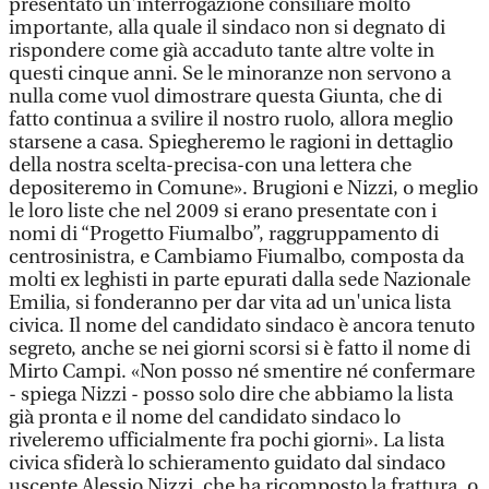
presentato un'interrogazione consiliare molto
importante, alla quale il sindaco non si degnato di
rispondere come già accaduto tante altre volte in
questi cinque anni. Se le minoranze non servono a
nulla come vuol dimostrare questa Giunta, che di
fatto continua a svilire il nostro ruolo, allora meglio
starsene a casa. Spiegheremo le ragioni in dettaglio
della nostra scelta-precisa-con una lettera che
depositeremo in Comune». Brugioni e Nizzi, o meglio
le loro liste che nel 2009 si erano presentate con i
nomi di “Progetto Fiumalbo”, raggruppamento di
centrosinistra, e Cambiamo Fiumalbo, composta da
molti ex leghisti in parte epurati dalla sede Nazionale
Emilia, si fonderanno per dar vita ad un'unica lista
civica. Il nome del candidato sindaco è ancora tenuto
segreto, anche se nei giorni scorsi si è fatto il nome di
Mirto Campi. «Non posso né smentire né confermare
- spiega Nizzi - posso solo dire che abbiamo la lista
già pronta e il nome del candidato sindaco lo
riveleremo ufficialmente fra pochi giorni». La lista
civica sfiderà lo schieramento guidato dal sindaco
uscente Alessio Nizzi, che ha ricomposto la frattura, o