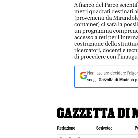
A fianco del Parco scienti
metri quadrati destinati al
(provenienti da Mirandola
container) ci sarà la possi
un programma comprenden
accesso a reti per l’intern
costruzione della struttu
ricercatori, docenti e tecn
di procedere con l’inaugur
Non lasciare decidere l'algor
scegli
Gazzetta di Modena
pe
Redazione
Scriveteci
P