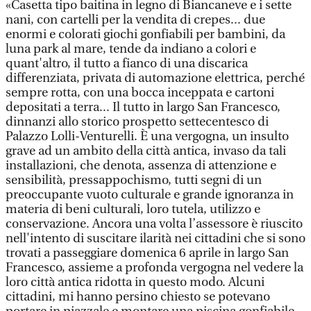
«Casetta tipo baitina in legno di Biancaneve e i sette
nani, con cartelli per la vendita di crepes... due
enormi e colorati giochi gonfiabili per bambini, da
luna park al mare, tende da indiano a colori e
quant'altro, il tutto a fianco di una discarica
differenziata, privata di automazione elettrica, perché
sempre rotta, con una bocca inceppata e cartoni
depositati a terra... Il tutto in largo San Francesco,
dinnanzi allo storico prospetto settecentesco di
Palazzo Lolli-Venturelli. È una vergogna, un insulto
grave ad un ambito della città antica, invaso da tali
installazioni, che denota, assenza di attenzione e
sensibilità, pressappochismo, tutti segni di un
preoccupante vuoto culturale e grande ignoranza in
materia di beni culturali, loro tutela, utilizzo e
conservazione. Ancora una volta l’assessore è riuscito
nell'intento di suscitare ilarità nei cittadini che si sono
trovati a passeggiare domenica 6 aprile in largo San
Francesco, assieme a profonda vergogna nel vedere la
loro città antica ridotta in questo modo. Alcuni
cittadini, mi hanno persino chiesto se potevano