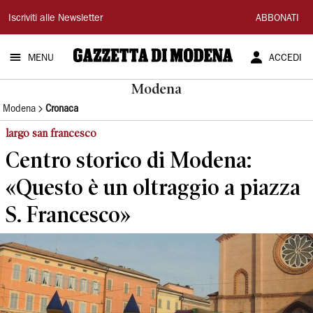
Gazzetta
Iscriviti alle Newsletter
ABBONATI
di
MENU
ACCEDI
Modena
Modena
Modena
Cronaca
largo san francesco
Centro storico di Modena:
«Questo è un oltraggio a piazza
S. Francesco»