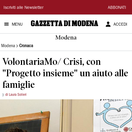
Gazzetta
Iscriviti alle Newsletter
ABBONATI
di
MENU
ACCEDI
Modena
Modena
Modena
Cronaca
VolontariaMo/ Crisi, con
"Progetto insieme" un aiuto alle
famiglie
di Laura Solieri