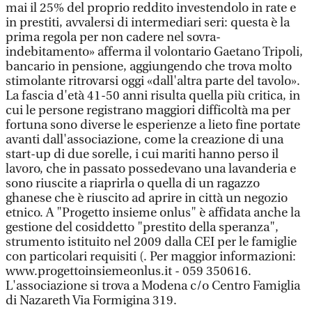
mai il 25% del proprio reddito investendolo in rate e
in prestiti, avvalersi di intermediari seri: questa è la
prima regola per non cadere nel sovra-
indebitamento» afferma il volontario Gaetano Tripoli,
bancario in pensione, aggiungendo che trova molto
stimolante ritrovarsi oggi «dall'altra parte del tavolo».
La fascia d'età 41-50 anni risulta quella più critica, in
cui le persone registrano maggiori difficoltà ma per
fortuna sono diverse le esperienze a lieto fine portate
avanti dall'associazione, come la creazione di una
start-up di due sorelle, i cui mariti hanno perso il
lavoro, che in passato possedevano una lavanderia e
sono riuscite a riaprirla o quella di un ragazzo
ghanese che è riuscito ad aprire in città un negozio
etnico. A "Progetto insieme onlus" è affidata anche la
gestione del cosiddetto "prestito della speranza",
strumento istituito nel 2009 dalla CEI per le famiglie
con particolari requisiti (. Per maggior informazioni:
www.progettoinsiemeonlus.it - 059 350616.
L'associazione si trova a Modena c/o Centro Famiglia
di Nazareth Via Formigina 319.