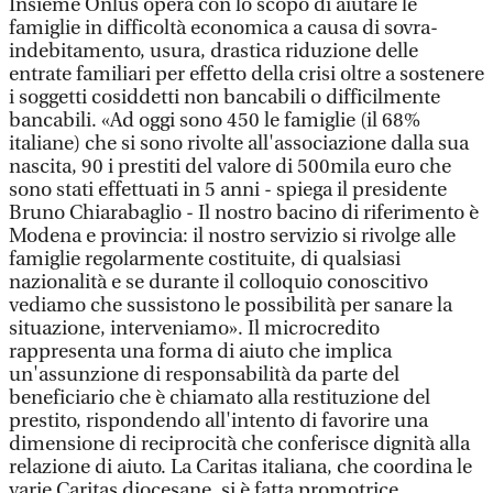
Insieme Onlus opera con lo scopo di aiutare le
famiglie in difficoltà economica a causa di sovra-
indebitamento, usura, drastica riduzione delle
entrate familiari per effetto della crisi oltre a sostenere
i soggetti cosiddetti non bancabili o difficilmente
bancabili. «Ad oggi sono 450 le famiglie (il 68%
italiane) che si sono rivolte all'associazione dalla sua
nascita, 90 i prestiti del valore di 500mila euro che
sono stati effettuati in 5 anni - spiega il presidente
Bruno Chiarabaglio - Il nostro bacino di riferimento è
Modena e provincia: il nostro servizio si rivolge alle
famiglie regolarmente costituite, di qualsiasi
nazionalità e se durante il colloquio conoscitivo
vediamo che sussistono le possibilità per sanare la
situazione, interveniamo». Il microcredito
rappresenta una forma di aiuto che implica
un'assunzione di responsabilità da parte del
beneficiario che è chiamato alla restituzione del
prestito, rispondendo all'intento di favorire una
dimensione di reciprocità che conferisce dignità alla
relazione di aiuto. La Caritas italiana, che coordina le
varie Caritas diocesane, si è fatta promotrice