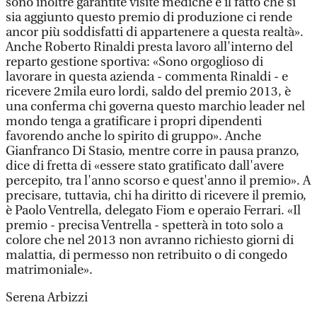
sono inoltre garantite visite mediche e il fatto che si
sia aggiunto questo premio di produzione ci rende
ancor più soddisfatti di appartenere a questa realtà».
Anche Roberto Rinaldi presta lavoro all'interno del
reparto gestione sportiva: «Sono orgoglioso di
lavorare in questa azienda - commenta Rinaldi - e
ricevere 2mila euro lordi, saldo del premio 2013, è
una conferma chi governa questo marchio leader nel
mondo tenga a gratificare i propri dipendenti
favorendo anche lo spirito di gruppo». Anche
Gianfranco Di Stasio, mentre corre in pausa pranzo,
dice di fretta di «essere stato gratificato dall'avere
percepito, tra l'anno scorso e quest'anno il premio». A
precisare, tuttavia, chi ha diritto di ricevere il premio,
è Paolo Ventrella, delegato Fiom e operaio Ferrari. «Il
premio - precisa Ventrella - spetterà in toto solo a
colore che nel 2013 non avranno richiesto giorni di
malattia, di permesso non retribuito o di congedo
matrimoniale».
Serena Arbizzi