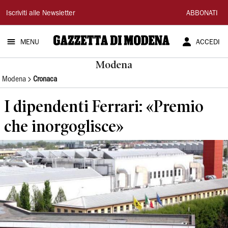
Gazzetta
Iscriviti alle Newsletter
ABBONATI
di
MENU
ACCEDI
Modena
Modena
Modena
Cronaca
I dipendenti Ferrari: «Premio
che inorgoglisce»