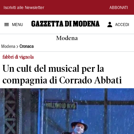
Gazzetta
Iscriviti alle Newsletter
ABBONATI
di
MENU
ACCEDI
Modena
Modena
Modena
Cronaca
fabbri di vignola
Un cult del musical per la
compagnia di Corrado Abbati