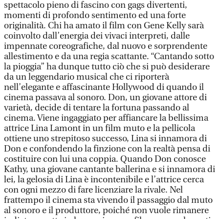
spettacolo pieno di fascino con gags divertenti,
momenti di profondo sentimento ed una forte
originalità. Chi ha amato il film con Gene Kelly sarà
coinvolto dall’energia dei vivaci interpreti, dalle
impennate coreografiche, dal nuovo e sorprendente
allestimento e da una regia scattante. “Cantando sotto
la pioggia” ha dunque tutto ciò che si può desiderare
da un leggendario musical che ci riporterà
nell’elegante e affascinante Hollywood di quando il
cinema passava al sonoro. Don, un giovane attore di
varietà, decide di tentare la fortuna passando al
cinema. Viene ingaggiato per affiancare la bellissima
attrice Lina Lamont in un film muto e la pellicola
ottiene uno strepitoso successo, Lina si innamora di
Don e confondendo la finzione con la realtà pensa di
costituire con lui una coppia. Quando Don conosce
Kathy, una giovane cantante ballerina e si innamora di
lei, la gelosia di Lina è incontenibile e l’attrice cerca
con ogni mezzo di fare licenziare la rivale. Nel
frattempo il cinema sta vivendo il passaggio dal muto
al sonoro e il produttore, poiché non vuole rimanere