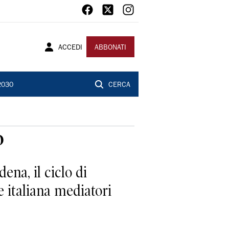
ACCEDI
ABBONATI
2030
CERCA
o
na, il ciclo di
 italiana mediatori