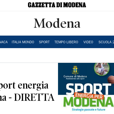
Modena
NACA
ITALIA MONDO
SPORT
TEMPO LIBERO
VIDEO
SCUOLA 
sport energia
ena - DIRETTA