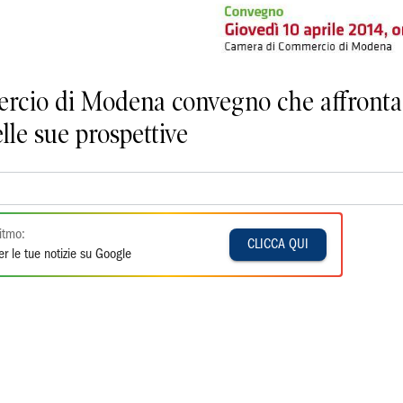
io di Modena convegno che affronta il
lle sue prospettive
itmo:
CLICCA QUI
r le tue notizie su Google