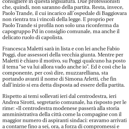
consigliere in questa legislatura. Due professionisti
che, quindi, non saranno della partita. Resta, invece,
Paolo Trande, il cui incarico all’ospedale di Baggiovara
non rientra tra i vincoli della legge. E proprio per
Paolo Trande si profila non solo una riconferma da
capogruppo Pd in consiglio comunale, ma anche il
delicato ruolo di capolista.
Francesca Maletti sarà in lista e con lei anche Fabio
Poggi, due assessori della vecchia giunta. Mentre per
Maletti è chiaro il motivo, su Poggi qualcuno ha posto
il tema “se va lui allora vado anche io”. Ed è così che la
componente, per così dire, muzzarelliana, sta
portando avanti il nome di Simona Arletti, che fin
dall’inizio si era detta disposta ad essere della partita.
Rispetto ai temi sollevati ieri dal centrodestra, ieri
Andrea Sirotti, segretario comunale, ha risposto per le
rime: «Il centrodestra modenese passerà alla storia
amministrativa della città come la compagine con il
maggior numero di aspiranti sindaci: eravamo arrivati
a contarne fino a sei, ora, a forza di compromessi e