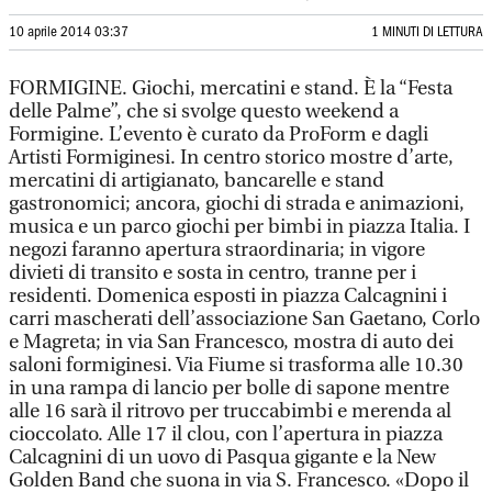
10 aprile 2014 03:37
1 MINUTI DI LETTURA
FORMIGINE. Giochi, mercatini e stand. È la “Festa
delle Palme”, che si svolge questo weekend a
Formigine. L’evento è curato da ProForm e dagli
Artisti Formiginesi. In centro storico mostre d’arte,
mercatini di artigianato, bancarelle e stand
gastronomici; ancora, giochi di strada e animazioni,
musica e un parco giochi per bimbi in piazza Italia. I
negozi faranno apertura straordinaria; in vigore
divieti di transito e sosta in centro, tranne per i
residenti. Domenica esposti in piazza Calcagnini i
carri mascherati dell’associazione San Gaetano, Corlo
e Magreta; in via San Francesco, mostra di auto dei
saloni formiginesi. Via Fiume si trasforma alle 10.30
in una rampa di lancio per bolle di sapone mentre
alle 16 sarà il ritrovo per truccabimbi e merenda al
cioccolato. Alle 17 il clou, con l’apertura in piazza
Calcagnini di un uovo di Pasqua gigante e la New
Golden Band che suona in via S. Francesco. «Dopo il