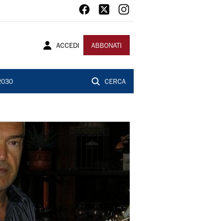
ACCEDI
ABBONATI
2030
CERCA