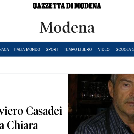
Modena
NACA
ITALIA MONDO
SPORT
TEMPO LIBERO
VIDEO
SCUOLA 
viero Casadei
ta Chiara