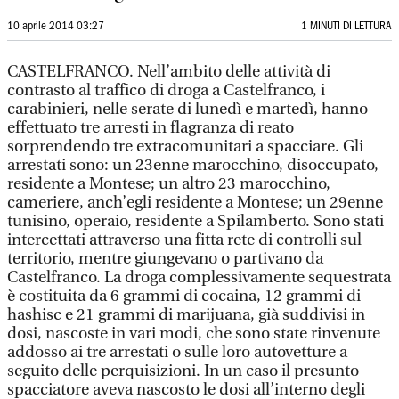
10 aprile 2014 03:27
1 MINUTI DI LETTURA
CASTELFRANCO. Nell’ambito delle attività di
contrasto al traffico di droga a Castelfranco, i
carabinieri, nelle serate di lunedì e martedì, hanno
effettuato tre arresti in flagranza di reato
sorprendendo tre extracomunitari a spacciare. Gli
arrestati sono: un 23enne marocchino, disoccupato,
residente a Montese; un altro 23 marocchino,
cameriere, anch’egli residente a Montese; un 29enne
tunisino, operaio, residente a Spilamberto. Sono stati
intercettati attraverso una fitta rete di controlli sul
territorio, mentre giungevano o partivano da
Castelfranco. La droga complessivamente sequestrata
è costituita da 6 grammi di cocaina, 12 grammi di
hashisc e 21 grammi di marijuana, già suddivisi in
dosi, nascoste in vari modi, che sono state rinvenute
addosso ai tre arrestati o sulle loro autovetture a
seguito delle perquisizioni. In un caso il presunto
spacciatore aveva nascosto le dosi all’interno degli