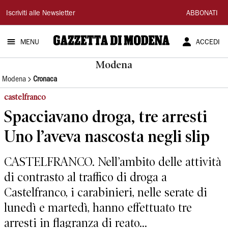
Gazzetta
Iscriviti alle Newsletter
ABBONATI
di
MENU
ACCEDI
Modena
Modena
Modena
Cronaca
castelfranco
Spacciavano droga, tre arresti
Uno l’aveva nascosta negli slip
CASTELFRANCO. Nell’ambito delle attività
di contrasto al traffico di droga a
Castelfranco, i carabinieri, nelle serate di
lunedì e martedì, hanno effettuato tre
arresti in flagranza di reato...