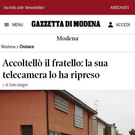
Gazzetta
Iscriviti alle Newsletter
ABBONATI
di
MENU
ACCEDI
Modena
Modena
Modena
Cronaca
Accoltellò il fratello: la sua
telecamera lo ha ripreso
di Carlo Gregori