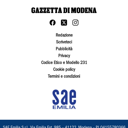
Redazione
Scriveteci
Pubblicità
Privacy
Codice Etico e Modello 231
Cookie policy
Termini e condizioni
SAE Emilia S.r.l., Via Emilia Est, 985 – 41122, Modena – PI 04155780366