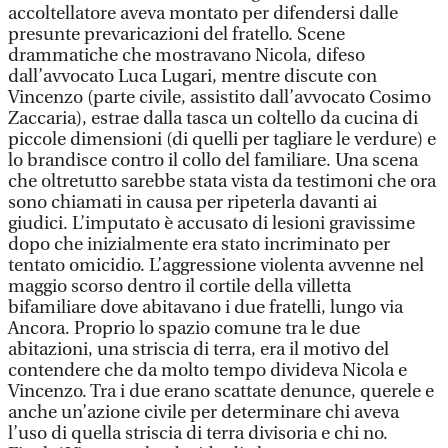
accoltellatore aveva montato per difendersi dalle
presunte prevaricazioni del fratello. Scene
drammatiche che mostravano Nicola, difeso
dall’avvocato Luca Lugari, mentre discute con
Vincenzo (parte civile, assistito dall’avvocato Cosimo
Zaccaria), estrae dalla tasca un coltello da cucina di
piccole dimensioni (di quelli per tagliare le verdure) e
lo brandisce contro il collo del familiare. Una scena
che oltretutto sarebbe stata vista da testimoni che ora
sono chiamati in causa per ripeterla davanti ai
giudici. L’imputato è accusato di lesioni gravissime
dopo che inizialmente era stato incriminato per
tentato omicidio. L’aggressione violenta avvenne nel
maggio scorso dentro il cortile della villetta
bifamiliare dove abitavano i due fratelli, lungo via
Ancora. Proprio lo spazio comune tra le due
abitazioni, una striscia di terra, era il motivo del
contendere che da molto tempo divideva Nicola e
Vincenzo. Tra i due erano scattate denunce, querele e
anche un’azione civile per determinare chi aveva
l’uso di quella striscia di terra divisoria e chi no.