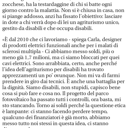
zocchese, ha la testardaggine di chi si batte ogni
giorno contro la malattia. Non si è chiusa in casa, non
si piange addosso, anzi ha fissato l’obiettivo: lasciare
in dote a chi verrà dopo di lei un agriturismo unico,
gestito da disabili e che occupa disabili.
«È dal 2010 che ci lavoriamo - spiega Carla, designer
di prodotti elettrici funzionali anche per i malati di
sclerosi multipla - Ci abbiamo messo soldi, più o
meno già 1,7 milioni, ma ci siamo bloccati per quei
cavi elettrici. Sono arrabbiata, certo, anche perché
l’idea dell’agriturismo per disabili ha trovato
apprezzamenti un po’ ovunque. Non mi va di farmi
prendere in giro dai tecnici. È anche una battaglia per
la dignità. Siamo disabili, non stupidi, capisco bene
cosa si può fare e cosa no. Il progetto del parco
fotovoltaico ha passato tutti i controlli, ora basta, mi
sto stancando. Torno ai soldi perché la questione etica
è lampante: ci stanno facendo perdere tempo,
qualcuno dei finanziatori è già morto, abbiamo
messo tutto noi stessi in questa idea, ci stanno