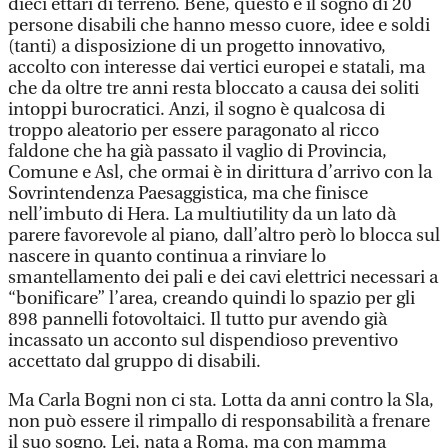
dieci ettari di terreno. Bene, questo è il sogno di 20
persone disabili che hanno messo cuore, idee e soldi
(tanti) a disposizione di un progetto innovativo,
accolto con interesse dai vertici europei e statali, ma
che da oltre tre anni resta bloccato a causa dei soliti
intoppi burocratici. Anzi, il sogno è qualcosa di
troppo aleatorio per essere paragonato al ricco
faldone che ha già passato il vaglio di Provincia,
Comune e Asl, che ormai è in dirittura d’arrivo con la
Sovrintendenza Paesaggistica, ma che finisce
nell’imbuto di Hera. La multiutility da un lato dà
parere favorevole al piano, dall’altro però lo blocca sul
nascere in quanto continua a rinviare lo
smantellamento dei pali e dei cavi elettrici necessari a
“bonificare” l’area, creando quindi lo spazio per gli
898 pannelli fotovoltaici. Il tutto pur avendo già
incassato un acconto sul dispendioso preventivo
accettato dal gruppo di disabili.
Ma Carla Bogni non ci sta. Lotta da anni contro la Sla,
non può essere il rimpallo di responsabilità a frenare
il suo sogno. Lei, nata a Roma, ma con mamma