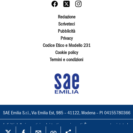
Redazione
Scriveteci
Pubblicità
Privacy
Codice Etico e Modello 231
Cookie policy
Termini e condizioni
SAE Emilia S.r.l., Via Emilia Est, 985 – 41122, Modena – PI 04155780366
I diritti delle immagini e dei testi sono riservati. È espressamente vietata la
loro riproduzione con qualsiasi mezzo e l'adattamento totale o parziale.