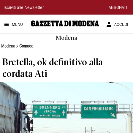
Gazzetta
Iscriviti alle Newsletter
ABBONATI
di
MENU
ACCEDI
Modena
Modena
Modena
Cronaca
Bretella, ok definitivo alla
cordata Ati