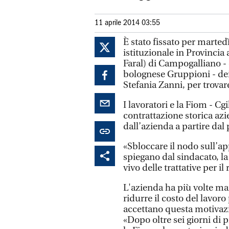
11 aprile 2014 03:55
È stato fissato per marted
istituzionale in Provincia 
Faral) di Campogalliano -
bolognese Gruppioni - dei
Stefania Zanni, per trovar
I lavoratori e la Fiom - C
contrattazione storica az
dall’azienda a partire da
«Sbloccare il nodo sull’ap
spiegano dal sindacato, l
vivo delle trattative per i
L'azienda ha più volte man
ridurre il costo del lavor
accettano questa motivazi
«Dopo oltre sei giorni di 