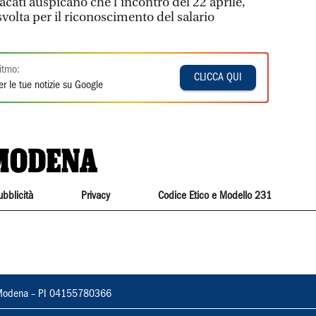
dacati auspicano che l’incontro del 22 aprile,
volta per il riconoscimento del salario
itmo:
CLICCA QUI
r le tue notizie su Google
ubblicità
Privacy
Codice Etico e Modello 231
22, Modena – PI 04155780366