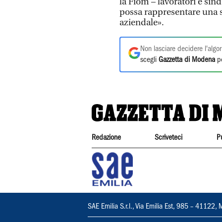
la Fiom – lavoratori e sin
possa rappresentare una s
aziendale».
Non lasciare decidere l'algor
scegli
Gazzetta di Modena
pe
Redazione
Scriveteci
P
SAE Emilia S.r.l., Via Emilia Est, 985 – 411