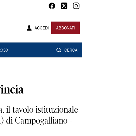
ACCEDI
ABBONATI
2030
CERCA
incia
 il tavolo istituzionale
al) di Campogalliano -