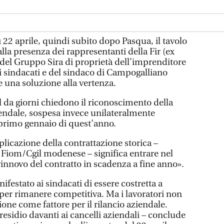
ì 22 aprile, quindi subito dopo Pasqua, il tavolo
alla presenza dei rappresentanti della Fir (ex
 del Gruppo Sira di proprietà dell’imprenditore
 sindacati e del sindaco di Campogalliano
e una soluzione alla vertenza.
gil da giorni chiedono il riconoscimento della
iendale, sospesa invece unilateralmente
l primo gennaio di quest’anno.
plicazione della contrattazione storica –
a Fiom/Cgil modenese – significa entrare nel
l rinnovo del contratto in scadenza a fine anno».
ifestato ai sindacati di essere costretta a
o per rimanere competitiva. Ma i lavoratori non
one come fattore per il rilancio aziendale.
presidio davanti ai cancelli aziendali – conclude