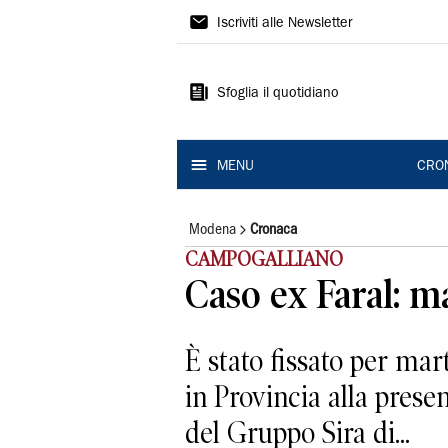
Gazzetta
Iscriviti alle Newsletter
di
Modena
Sfoglia il quotidiano
MENU
CRO
Modena
Cronaca
CAMPOGALLIANO
Caso ex Faral: m
È stato fissato per mart
in Provincia alla prese
del Gruppo Sira di...