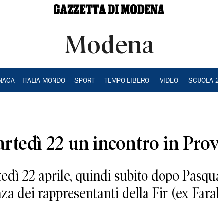
Modena
NACA
ITALIA MONDO
SPORT
TEMPO LIBERO
VIDEO
SCUOLA 
artedì 22 un incontro in Prov
edì 22 aprile, quindi subito dopo Pasqua,
nza dei rappresentanti della Fir (ex Far