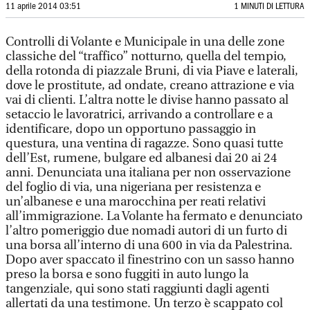
11 aprile 2014 03:51
1 MINUTI DI LETTURA
Controlli di Volante e Municipale in una delle zone
classiche del “traffico” notturno, quella del tempio,
della rotonda di piazzale Bruni, di via Piave e laterali,
dove le prostitute, ad ondate, creano attrazione e via
vai di clienti. L’altra notte le divise hanno passato al
setaccio le lavoratrici, arrivando a controllare e a
identificare, dopo un opportuno passaggio in
questura, una ventina di ragazze. Sono quasi tutte
dell’Est, rumene, bulgare ed albanesi dai 20 ai 24
anni. Denunciata una italiana per non osservazione
del foglio di via, una nigeriana per resistenza e
un’albanese e una marocchina per reati relativi
all’immigrazione. La Volante ha fermato e denunciato
l’altro pomeriggio due nomadi autori di un furto di
una borsa all’interno di una 600 in via da Palestrina.
Dopo aver spaccato il finestrino con un sasso hanno
preso la borsa e sono fuggiti in auto lungo la
tangenziale, qui sono stati raggiunti dagli agenti
allertati da una testimone. Un terzo è scappato col