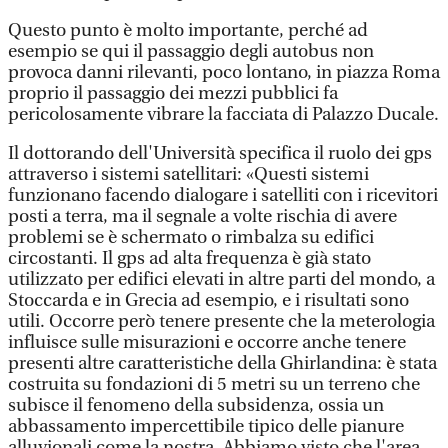
Questo punto è molto importante, perché ad
esempio se qui il passaggio degli autobus non
provoca danni rilevanti, poco lontano, in piazza Roma
proprio il passaggio dei mezzi pubblici fa
pericolosamente vibrare la facciata di Palazzo Ducale.
Il dottorando dell'Università specifica il ruolo dei gps
attraverso i sistemi satellitari: «Questi sistemi
funzionano facendo dialogare i satelliti con i ricevitori
posti a terra, ma il segnale a volte rischia di avere
problemi se è schermato o rimbalza su edifici
circostanti. Il gps ad alta frequenza è già stato
utilizzato per edifici elevati in altre parti del mondo, a
Stoccarda e in Grecia ad esempio, e i risultati sono
utili. Occorre però tenere presente che la meterologia
influisce sulle misurazioni e occorre anche tenere
presenti altre caratteristiche della Ghirlandina: è stata
costruita su fondazioni di 5 metri su un terreno che
subisce il fenomeno della subsidenza, ossia un
abbassamento impercettibile tipico delle pianure
alluvionali come la nostra. Abbiamo visto che l'area