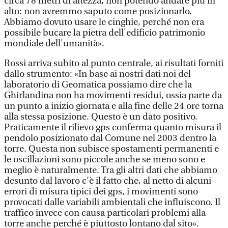
circa 78 metri di altezza, non potendo andare più in
alto: non avremmo saputo come posizionarlo.
Abbiamo dovuto usare le cinghie, perché non era
possibile bucare la pietra dell'edificio patrimonio
mondiale dell'umanità».
Rossi arriva subito al punto centrale, ai risultati forniti
dallo strumento: «In base ai nostri dati noi del
laboratorio di Geomatica possiamo dire che la
Ghirlandina non ha movimenti residui, ossia parte da
un punto a inizio giornata e alla fine delle 24 ore torna
alla stessa posizione. Questo è un dato positivo.
Praticamente il rilievo gps conferma quanto misura il
pendolo posizionato dal Comune nel 2003 dentro la
torre. Questa non subisce spostamenti permanenti e
le oscillazioni sono piccole anche se meno sono e
meglio è naturalmente. Tra gli altri dati che abbiamo
desunto dal lavoro c'è il fatto che, al netto di alcuni
errori di misura tipici dei gps, i movimenti sono
provocati dalle variabili ambientali che influiscono. Il
traffico invece con causa particolari problemi alla
torre anche perché è piuttosto lontano dal sito».