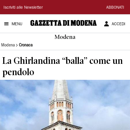
Gazzetta
Iscriviti alle Newsletter
ABBONATI
di
MENU
ACCEDI
Modena
Modena
Modena
Cronaca
La Ghirlandina “balla” come un
pendolo