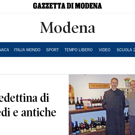
Modena
NACA
ITALIA MONDO
SPORT
TEMPO LIBERO
VIDEO
SCUOLA 
edettina di
di e antiche