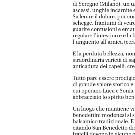
di Seregno (Milano), un un
ascessi, unghie incarnite 
Sa lenire il dolore, pur con
schegge, frantumi di vetro
guarire contusioni e ematom
regolare l'intestino e e la
l'unguento all'arnica (cer
E la perduta bellezza, non
straordinaria varietà di 
anticaduta dei capelli, cr
Tutto pare essere prodigi
di grande valore storico e 
cui operano Luca e Sonia, 
abbracciato lo spirito ben
Un luogo che mantiene viv
benedettini modenesi si 
balsamico tradizionale. E s
citando San Benedetto dic
fratelli devono in alcune