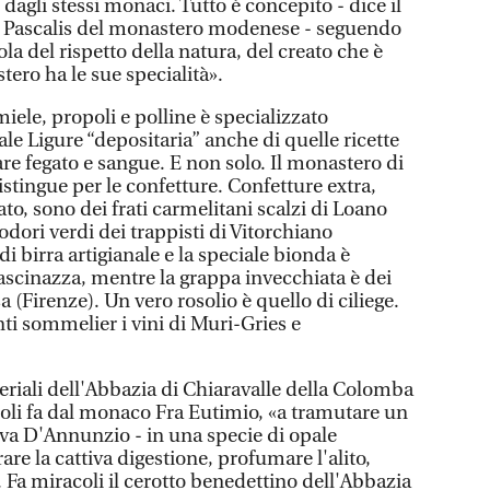
i dagli stessi monaci. Tutto è concepito - dice il
e Pascalis del monastero modenese - seguendo
gola del rispetto della natura, del creato che è
ero ha le sue specialità».
iele, propoli e polline è specializzato
le Ligure “depositaria” anche di quelle ricette
re fegato e sangue. E non solo. Il monastero di
stingue per le confetture. Confetture extra,
to, sono dei frati carmelitani scalzi di Loano
dori verdi dei trappisti di Vitorchiano
 di birra artigianale e la speciale bionda è
ascinazza, mentre la grappa invecchiata è dei
 (Firenze). Un vero rosolio è quello di ciliege.
nti sommelier i vini di Muri-Gries e
iali dell'Abbazia di Chiaravalle della Colomba
coli fa dal monaco Fra Eutimio, «a tramutare un
eva D'Annunzio - in una specie di opale
are la cattiva digestione, profumare l'alito,
e. Fa miracoli il cerotto benedettino dell'Abbazia