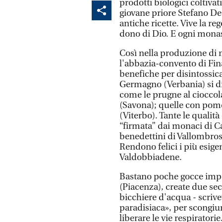
prodotti biologici coltivat
giovane priore Stefano D
antiche ricette. Vive la re
dono di Dio. E ogni monast
Così nella produzione di m
l'abbazia-convento di Fina
benefiche per disintossica
Germagno (Verbania) si di
come le prugne al cioccola
(Savona); quelle con pomo
(Viterbo). Tante le qualità
“firmata” dai monaci di C
benedettini di Vallombrosa
Rendono felici i più esige
Valdobbiadene.
Bastano poche gocce imper
(Piacenza), create due se
bicchiere d'acqua - scriv
paradisiaca», per scongiur
liberare le vie respiratori