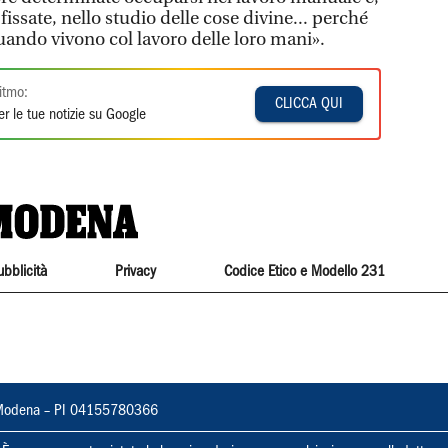
fissate, nello studio delle cose divine... perché
uando vivono col lavoro delle loro mani».
itmo:
CLICCA QUI
r le tue notizie su Google
ubblicità
Privacy
Codice Etico e Modello 231
22, Modena – PI 04155780366