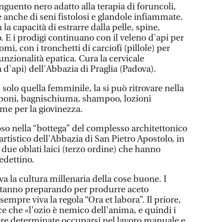
guento nero adatto alla terapia di foruncoli,
e anche di seni fistolosi e glandole infiammate.
 la capacità di estrarre dalla pelle, spine,
. E i prodigi continuano con il veleno d'api per
i, con i tronchetti di carciofi (pillole) per
 funzionalità epatica. Cura la cervicale
a d'api) dell'Abbazia di Praglia (Padova).
 solo quella femminile, la si può ritrovare nella
saponi, bagnischiuma, shampoo, lozioni
eme per la giovinezza.
oso nella “bottega” del complesso architettonico
artistico dell'Abbazia di San Pietro Apostolo, in
due oblati laici (terzo ordine) che hanno
edettino.
a la cultura millenaria della cose buone. I
stanno preparando per produrre aceto
empre viva la regola “Ora et labora”. Il priore,
e che «l'ozio è nemico dell'anima, e quindi i
 ore determinate occuparsi nel lavoro manuale e,