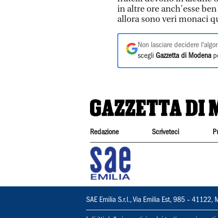
in altre ore anch'esse ben 
allora sono veri monaci q
Non lasciare decidere l'algor
scegli
Gazzetta di Modena
pe
Redazione
Scriveteci
P
SAE Emilia S.r.l., Via Emilia Est, 985 – 411