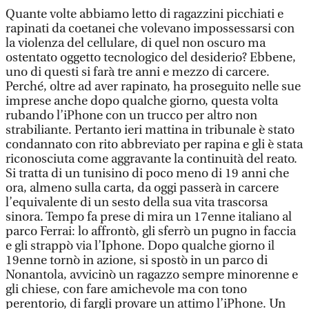
Quante volte abbiamo letto di ragazzini picchiati e
rapinati da coetanei che volevano impossessarsi con
la violenza del cellulare, di quel non oscuro ma
ostentato oggetto tecnologico del desiderio? Ebbene,
uno di questi si farà tre anni e mezzo di carcere.
Perché, oltre ad aver rapinato, ha proseguito nelle sue
imprese anche dopo qualche giorno, questa volta
rubando l’iPhone con un trucco per altro non
strabiliante. Pertanto ieri mattina in tribunale è stato
condannato con rito abbreviato per rapina e gli è stata
riconosciuta come aggravante la continuità del reato.
Si tratta di un tunisino di poco meno di 19 anni che
ora, almeno sulla carta, da oggi passerà in carcere
l’equivalente di un sesto della sua vita trascorsa
sinora. Tempo fa prese di mira un 17enne italiano al
parco Ferrai: lo affrontò, gli sferrò un pugno in faccia
e gli strappò via l’Iphone. Dopo qualche giorno il
19enne tornò in azione, si spostò in un parco di
Nonantola, avvicinò un ragazzo sempre minorenne e
gli chiese, con fare amichevole ma con tono
perentorio, di fargli provare un attimo l’iPhone. Un