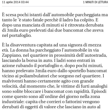
11 aprile 2014 03:44
1 MINUTI DI LETTURA
È scesa pochi istanti dall'automobile parcheggiata ma
tanto le ’è stato fatale perchè il ladro ha colpito. E
dopo una manciata di minuti si è ritrovata derubata
di 3mila euro prelevati dai due bancomat che aveva
nel portafoglio.
È la disavventura capitata ad una signora di mezza
età. La donna ha parcheggiato l'automobile in via
Zappiano, nel quartiere in prossimità dell'autostrada,
lasciando la borsa in auto. I ladri sono entrati in
azione rubando il portafoglio e, dopo pochi minuti,
hanno prelevato 3mila euro dallo sportello bancomat
vicino ai poliambulatori che sorgono nel quartiere. I
malviventi hanno certamente agito con grande
velocità, dal momento che, le vittime di furti analoghi
sono solite bloccare i bancomat con rapidità. Episodi
come questo sono all'ordine del giorno nella zona
industriale: capita che corrieri o fattorini vengono
derubati di oggetti di valore che lasciano in auto al