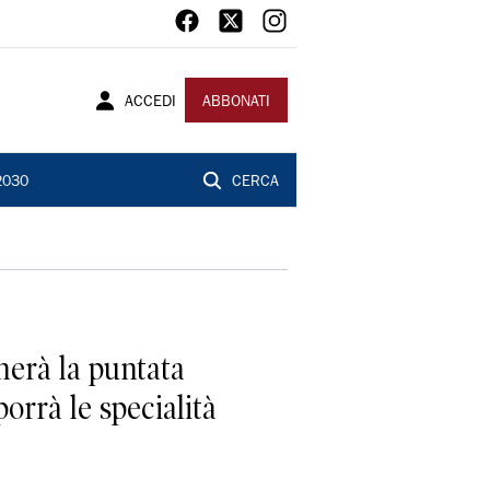
ACCEDI
ABBONATI
2030
CERCA
herà la puntata
orrà le specialità