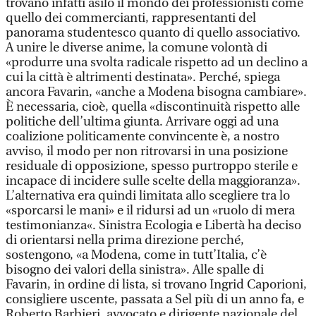
trovano infatti asilo il mondo dei professionisti come
quello dei commercianti, rappresentanti del
panorama studentesco quanto di quello associativo.
A unire le diverse anime, la comune volontà di
«produrre una svolta radicale rispetto ad un declino a
cui la città è altrimenti destinata». Perché, spiega
ancora Favarin, «anche a Modena bisogna cambiare».
È necessaria, cioè, quella «discontinuità rispetto alle
politiche dell’ultima giunta. Arrivare oggi ad una
coalizione politicamente convincente è, a nostro
avviso, il modo per non ritrovarsi in una posizione
residuale di opposizione, spesso purtroppo sterile e
incapace di incidere sulle scelte della maggioranza».
L’alternativa era quindi limitata allo scegliere tra lo
«sporcarsi le mani» e il ridursi ad un «ruolo di mera
testimonianza«. Sinistra Ecologia e Libertà ha deciso
di orientarsi nella prima direzione perché,
sostengono, «a Modena, come in tutt’Italia, c’è
bisogno dei valori della sinistra». Alle spalle di
Favarin, in ordine di lista, si trovano Ingrid Caporioni,
consigliere uscente, passata a Sel più di un anno fa, e
Roberto Barbieri, avvocato e dirigente nazionale del