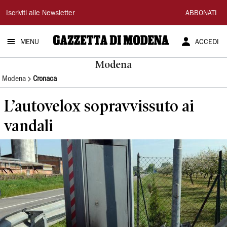
Gazzetta
Iscriviti alle Newsletter
ABBONATI
di
MENU
ACCEDI
Modena
Modena
Modena
Cronaca
L’autovelox sopravvissuto ai
vandali