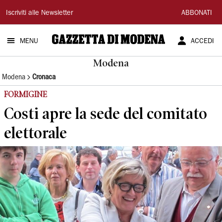
Gazzetta
Iscriviti alle Newsletter
ABBONATI
di
MENU
ACCEDI
Modena
Modena
Modena
Cronaca
FORMIGINE
Costi apre la sede del comitato
elettorale