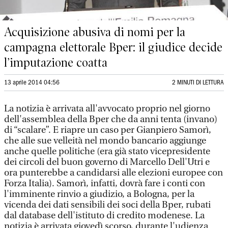
Acquisizione abusiva di nomi per la
campagna elettorale Bper: il giudice decide
l’imputazione coatta
13 aprile 2014 04:56
2 MINUTI DI LETTURA
La notizia è arrivata all'avvocato proprio nel giorno
dell'assemblea della Bper che da anni tenta (invano)
di “scalare”. E riapre un caso per Gianpiero Samorì,
che alle sue velleità nel mondo bancario aggiunge
anche quelle politiche (era già stato vicepresidente
dei circoli del buon governo di Marcello Dell'Utri e
ora punterebbe a candidarsi alle elezioni europee con
Forza Italia). Samorì, infatti, dovrà fare i conti con
l'imminente rinvio a giudizio, a Bologna, per la
vicenda dei dati sensibili dei soci della Bper, rubati
dal database dell'istituto di credito modenese. La
notizia è arrivata giovedì scorso, durante l'udienza