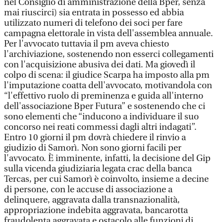
nel Consiglio di amministrazione della Bper, senza
mai riuscirci) sia entrata in possesso ed abbia
utilizzato numeri di telefono dei soci per fare
campagna elettorale in vista dell'assemblea annuale.
Per l'avvocato tuttavia il pm aveva chiesto
l'archiviazione, sostenendo non esserci collegamenti
con l'acquisizione abusiva dei dati. Ma giovedì il
colpo di scena: il giudice Scarpa ha imposto alla pm
l'imputazione coatta dell'avvocato, motivandola con
“l'effettivo ruolo di preminenza e guida all'interno
dell'associazione Bper Futura” e sostenendo che ci
sono elementi che “inducono a individuare il suo
concorso nei reati commessi dagli altri indagati”.
Entro 10 giorni il pm dovrà chiedere il rinvio a
giudizio di Samorì. Non sono giorni facili per
l'avvocato. È imminente, infatti, la decisione del Gip
sulla vicenda giudiziaria legata crac della banca
Tercas, per cui Samorì è coinvolto, insieme a decine
di persone, con le accuse di associazione a
delinquere, aggravata dalla transnazionalità,
appropriazione indebita aggravata, bancarotta
fraudolenta aggravata e ostacolo alle funzioni di