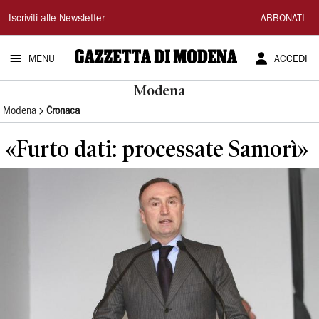
Gazzetta
Iscriviti alle Newsletter
ABBONATI
di
MENU
ACCEDI
Modena
Modena
Modena
Cronaca
«Furto dati: processate Samorì»