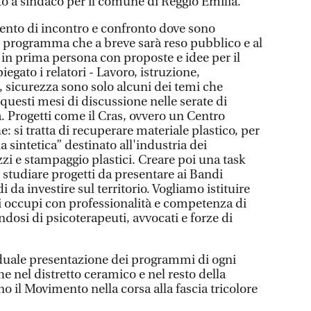
o a sindaco per il comune di Reggio Emilia.
ento di incontro e confronto dove sono
el programma che a breve sarà reso pubblico e al
 in prima persona con proposte e idee per il
gato i relatori - Lavoro, istruzione,
 sicurezza sono solo alcuni dei temi che
uesti mesi di discussione nelle serate di
a. Progetti come il Cras, ovvero un Centro
e: si tratta di recuperare materiale plastico, per
 sintetica” destinato all'industria dei
zzi e stampaggio plastici. Creare poi una task
i studiare progetti da presentare ai Bandi
 da investire sul territorio. Vogliamo istituire
si occupi con professionalità e competenza di
ndosi di psicoterapeuti, avvocati e forze di
aduale presentazione dei programmi di ogni
he nel distretto ceramico e nel resto della
 il Movimento nella corsa alla fascia tricolore