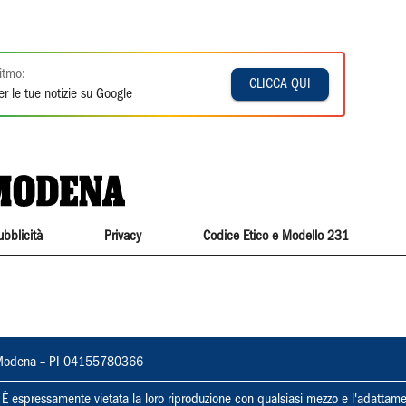
itmo:
CLICCA QUI
r le tue notizie su Google
ubblicità
Privacy
Codice Etico e Modello 231
22, Modena – PI 04155780366
ti. È espressamente vietata la loro riproduzione con qualsiasi mezzo e l'adattame