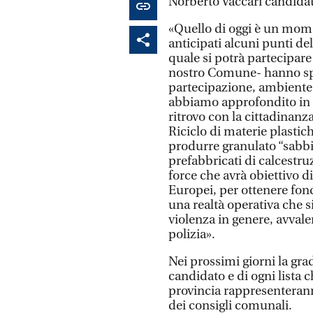
Norberto Vaccari candidat
«Quello di oggi è un mom
anticipati alcuni punti d
quale si potrà partecipare
nostro Comune- hanno spie
partecipazione, ambiente,
abbiamo approfondito in q
ritrovo con la cittadinanz
Riciclo di materie plastich
produrre granulato “sabbia
prefabbricati di calcestru
force che avrà obiettivo d
Europei, per ottenere fondi
una realtà operativa che 
violenza in genere, avvale
polizia».
Nei prossimi giorni la gr
candidato e di ogni lista c
provincia rappresenteranno
dei consigli comunali.