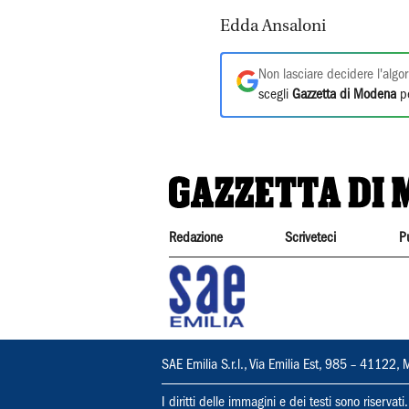
Edda Ansaloni
Non lasciare decidere l'algor
scegli
Gazzetta di Modena
pe
Redazione
Scriveteci
P
SAE Emilia S.r.l., Via Emilia Est, 985 – 411
I diritti delle immagini e dei testi sono riserva