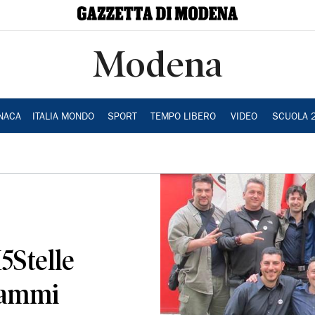
Modena
NACA
ITALIA MONDO
SPORT
TEMPO LIBERO
VIDEO
SCUOLA 
5Stelle
rammi