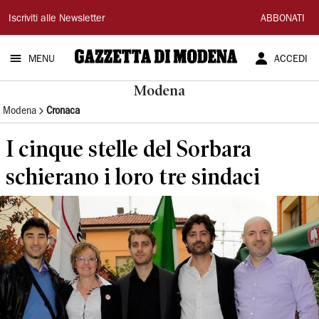
Gazzetta
Iscriviti alle Newsletter
ABBONATI
di
MENU
ACCEDI
Modena
Modena
Modena
Cronaca
I cinque stelle del Sorbara
schierano i loro tre sindaci