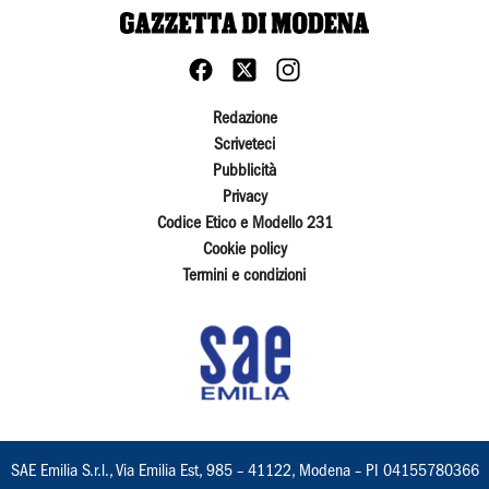
Redazione
Scriveteci
Pubblicità
Privacy
Codice Etico e Modello 231
Cookie policy
Termini e condizioni
SAE Emilia S.r.l., Via Emilia Est, 985 – 41122, Modena – PI 04155780366