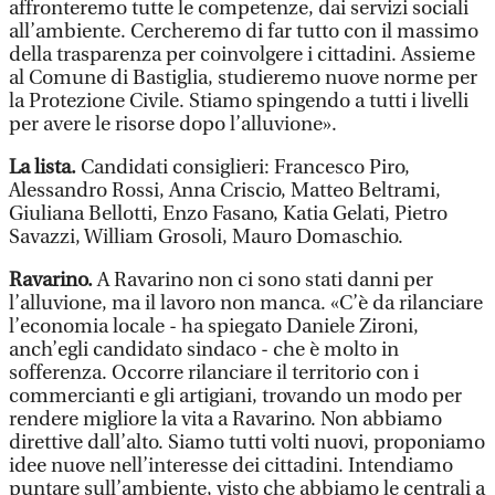
affronteremo tutte le competenze, dai servizi sociali
all’ambiente. Cercheremo di far tutto con il massimo
della trasparenza per coinvolgere i cittadini. Assieme
al Comune di Bastiglia, studieremo nuove norme per
la Protezione Civile. Stiamo spingendo a tutti i livelli
per avere le risorse dopo l’alluvione».
La lista.
Candidati consiglieri: Francesco Piro,
Alessandro Rossi, Anna Criscio, Matteo Beltrami,
Giuliana Bellotti, Enzo Fasano, Katia Gelati, Pietro
Savazzi, William Grosoli, Mauro Domaschio.
Ravarino.
A Ravarino non ci sono stati danni per
l’alluvione, ma il lavoro non manca. «C’è da rilanciare
l’economia locale - ha spiegato Daniele Zironi,
anch’egli candidato sindaco - che è molto in
sofferenza. Occorre rilanciare il territorio con i
commercianti e gli artigiani, trovando un modo per
rendere migliore la vita a Ravarino. Non abbiamo
direttive dall’alto. Siamo tutti volti nuovi, proponiamo
idee nuove nell’interesse dei cittadini. Intendiamo
puntare sull’ambiente, visto che abbiamo le centrali a