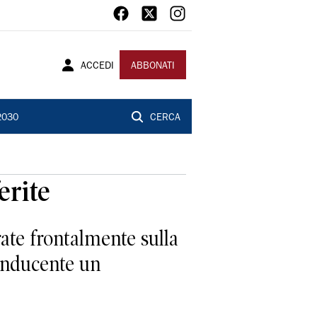
ACCEDI
ABBONATI
2030
CERCA
erite
trate frontalmente sulla
conducente un