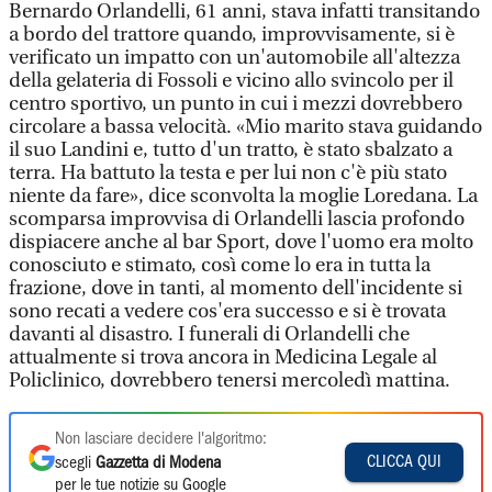
Bernardo Orlandelli, 61 anni, stava infatti transitando
a bordo del trattore quando, improvvisamente, si è
verificato un impatto con un'automobile all'altezza
della gelateria di Fossoli e vicino allo svincolo per il
centro sportivo, un punto in cui i mezzi dovrebbero
circolare a bassa velocità. «Mio marito stava guidando
il suo Landini e, tutto d'un tratto, è stato sbalzato a
terra. Ha battuto la testa e per lui non c'è più stato
niente da fare», dice sconvolta la moglie Loredana. La
scomparsa improvvisa di Orlandelli lascia profondo
dispiacere anche al bar Sport, dove l'uomo era molto
conosciuto e stimato, così come lo era in tutta la
frazione, dove in tanti, al momento dell'incidente si
sono recati a vedere cos'era successo e si è trovata
davanti al disastro. I funerali di Orlandelli che
attualmente si trova ancora in Medicina Legale al
Policlinico, dovrebbero tenersi mercoledì mattina.
Non lasciare decidere l'algoritmo:
CLICCA QUI
scegli
Gazzetta di Modena
per le tue notizie su Google