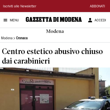
Gazzetta
Iscriviti alle Newsletter
ABBONATI
di
MENU
ACCEDI
Modena
Modena
Modena
Cronaca
Centro estetico abusivo chiuso
dai carabinieri