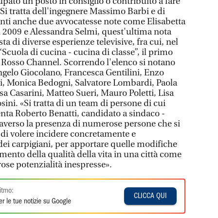
pato un posto in consiglio o contribuito a fare
à. Si tratta dell'ingegnere Massimo Barbi e di
enti anche due avvocatesse note come Elisabetta
l 2009 e Alessandra Selmi, quest'ultima nota
ta di diverse esperienze televisive, fra cui, nel
“Scuola di cucina - cucina di classe”, il primo
 Rosso Channel. Scorrendo l'elenco si notano
Angelo Giocolano, Francesca Gentilini, Enzo
ri, Monica Bedogni, Salvatore Lombardi, Paola
isa Casarini, Matteo Sueri, Mauro Poletti, Lisa
ini. «Si tratta di un team di persone di cui
ta Roberto Benatti, candidato a sindaco -
averso la presenza di numerose persone che si
, di volere incidere concretamente e
dei carpigiani, per apportare quelle modifiche
ento della qualità della vita in una città come
ose potenzialità inespresse».
itmo:
CLICCA QUI
r le tue notizie su Google