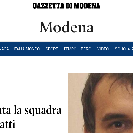
Modena
NACA
ITALIA MONDO
SPORT
TEMPO LIBERO
VIDEO
SCUOLA 
nta la squadra
atti