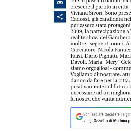
che in passato hanno occu
crescere il partito in citt
Viviana Sivori. Sono pres
Cadossi, già candidata ne
per essere stata protagonis
2009, la partecipazione a 
reality show del Gambero
inoltre i seguenti nomi: 
Cacciatore, Nicola Pantie
Raisi, Dario Pignatti, Mar
Davoli, Maria "Mery" Gelos
siamo orgogliosi - commen
Vogliamo dimostrare, attr
danno da fare per la città
positivamente sul futuro 
necessarie ad un miglioram
la nostra che vanta numer
Non lasciare decidere l'algor
scegli
Gazzetta di Modena
pe