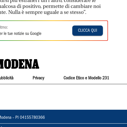
irsi più estranei l'un l'altro, considerare le
alcosa di positivo, permette di cambiare noi
nte. Nulla è sempre uguale a se stesso”.
itmo:
CLICCA QUI
r le tue notizie su Google
ubblicità
Privacy
Codice Etico e Modello 231
22, Modena – PI 04155780366