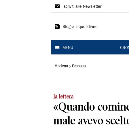
Gazzetta
Iscriviti alle Newsletter
di
Modena
Sfoglia il quotidiano
MENU
CRO
Modena
Cronaca
la lettera
«Quando cominci
male avevo scelto