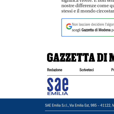
significa vivere. E non sent
nostre differenze come qu
stessi e il mondo circosta
Non lasciare decidere l'algor
scegli
Gazzetta di Modena
pe
Redazione
Scriveteci
P
SAE Emilia S.r.l., Via Emilia Est, 985 – 411