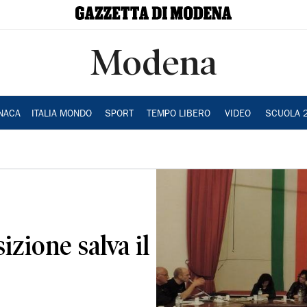
Modena
NACA
ITALIA MONDO
SPORT
TEMPO LIBERO
VIDEO
SCUOLA 
izione salva il