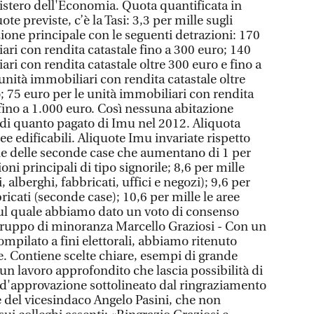
istero dell'Economia. Quota quantificata in
te previste, c’è la Tasi: 3,3 per mille sugli
ione principale con le seguenti detrazioni: 170
ari con rendita catastale fino a 300 euro; 140
ari con rendita catastale oltre 300 euro e fino a
unità immobiliari con rendita catastale oltre
; 75 euro per le unità immobiliari con rendita
 fino a 1.000 euro. Così nessuna abitazione
 di quanto pagato di Imu nel 2012. Aliquota
ree edificabili. Aliquote Imu invariate rispetto
ne delle seconde case che aumentano di 1 per
ioni principali di tipo signorile; 8,6 per mille
i, alberghi, fabbricati, uffici e negozi); 9,6 per
bbricati (seconde case); 10,6 per mille le aree
 sul quale abbiamo dato un voto di consenso
ogruppo di minoranza Marcello Graziosi - Con un
ompilato a fini elettorali, abbiamo ritenuto
e. Contiene scelte chiare, esempi di grande
 un lavoro approfondito che lascia possibilità di
d'approvazione sottolineato dal ringraziamento
 del vicesindaco Angelo Pasini, che non