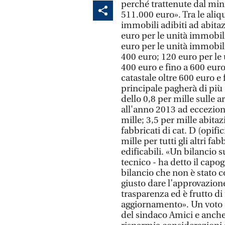
perché trattenute dal min
511.000 euro». Tra le aliquo
immobili adibiti ad abitaz
euro per le unità immobili
euro per le unità immobili
400 euro; 120 euro per le 
400 euro e fino a 600 euro
catastale oltre 600 euro e
principale pagherà di più
dello 0,8 per mille sulle a
all'anno 2013 ad eccezio
mille; 3,5 per mille abitaz
fabbricati di cat. D (opific
mille per tutti gli altri fa
edificabili. «Un bilancio
tecnico - ha detto il cap
bilancio che non è stato c
giusto dare l’approvazion
trasparenza ed è frutto di
aggiornamento». Un voto 
del sindaco Amici e anche