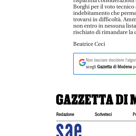
risparmia considerazioni s
Borghi per il voto tecnico
indebitamento che permet
trovarsi in difficoltà. Am
non entro in nessuna lista
rischiato di rimandare la
Beatrice Ceci
Non lasciare decidere l'algor
scegli
Gazzetta di Modena
pe
Redazione
Scriveteci
P