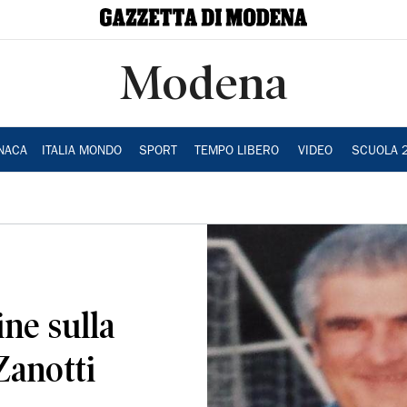
Modena
NACA
ITALIA MONDO
SPORT
TEMPO LIBERO
VIDEO
SCUOLA 
ne sulla
Zanotti