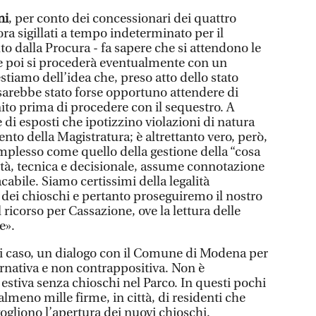
ni
, per conto dei concessionari dei quattro
ora sigillati a tempo indeterminato per il
o dalla Procura - fa sapere che si attendono le
e poi si procederà eventualmente con un
stiamo dell’idea che, preso atto dello stato
 sarebbe stato forse opportuno attendere di
ito prima di procedere con il sequestro. A
 di esposti che ipotizzino violazioni di natura
ento della Magistratura; è altrettanto vero, però,
mplesso come quello della gestione della “cosa
lità, tecnica e decisionale, assume connotazione
abile. Siamo certissimi della legalità
i dei chioschi e pertanto proseguiremo il nostro
 ricorso per Cassazione, ove la lettura delle
e».
i caso, un dialogo con il Comune di Modena per
ernativa e non contrappositiva. Non è
estiva senza chioschi nel Parco. In questi pochi
almeno mille firme, in città, di residenti che
ogliono l’apertura dei nuovi chioschi.