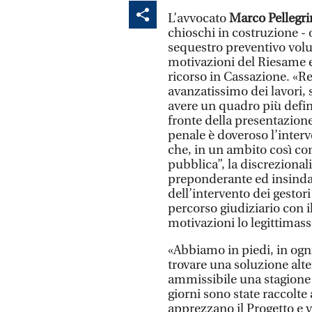
L’avvocato
Marco Pellegri
chioschi in costruzione - 
sequestro preventivo volut
motivazioni del Riesame 
ricorso in Cassazione. «Re
avanzatissimo dei lavori,
avere un quadro più defin
fronte della presentazione
penale è doveroso l’interv
che, in un ambito così co
pubblica”, la discreziona
preponderante ed insindac
dell’intervento dei gestor
percorso giudiziario con il
motivazioni lo legittimass
«Abbiamo in piedi, in ogn
trovare una soluzione alt
ammissibile una stagione 
giorni sono state raccolte 
apprezzano il Progetto e v