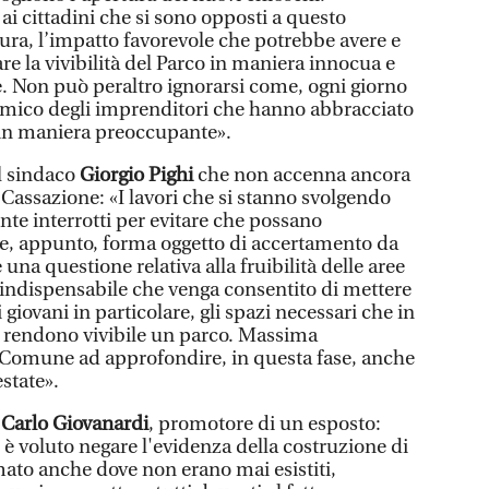
i cittadini che si sono opposti a questo
tura, l’impatto favorevole che potrebbe avere e
e la vivibilità del Parco in maniera innocua e
e. Non può peraltro ignorarsi come, ogni giorno
omico degli imprenditori che hanno abbracciato
in maniera preoccupante».
l sindaco
Giorgio
Pighi
che non accenna ancora
n Cassazione: «I lavori che si stanno svolgendo
 interrotti per evitare che possano
he, appunto, forma oggetto di accertamento da
 una questione relativa alla fruibilità delle aree
è indispensabile che venga consentito di mettere
i giovani in particolare, gli spazi necessari che in
 rendono vivibile un parco. Massima
l Comune ad approfondire, in questa fase, anche
state».
e
Carlo
Giovanardi
, promotore di un esposto:
i è voluto negare l'evidenza della costruzione di
ato anche dove non erano mai esistiti,