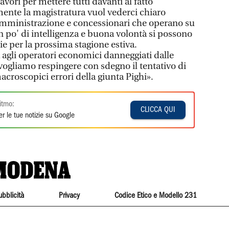
avori per mettere tutti davanti al fatto
ente la magistratura vuol vederci chiaro
 amministrazione e concessionari che operano su
n po' di intelligenza e buona volontà si possono
ie per la prossima stagione estiva.
 agli operatori economici danneggiati dalle
gliamo respingere con sdegno il tentativo di
acroscopici errori della giunta Pighi».
itmo:
CLICCA QUI
r le tue notizie su Google
ubblicità
Privacy
Codice Etico e Modello 231