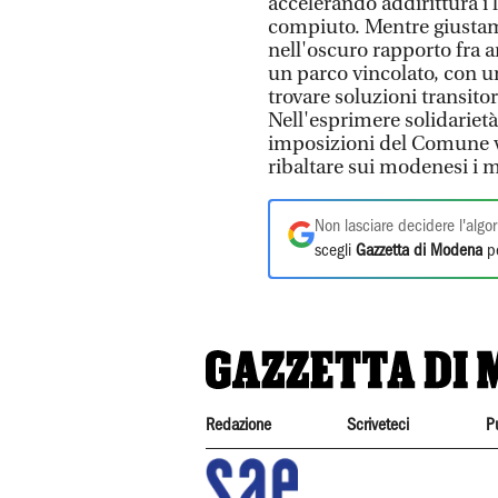
accelerando addirittura i l
compiuto. Mentre giustam
nell'oscuro rapporto fra
un parco vincolato, con u
trovare soluzioni transitor
Nell'esprimere solidarietà
imposizioni del Comune vo
ribaltare sui modenesi i m
Non lasciare decidere l'algor
scegli
Gazzetta di Modena
pe
Redazione
Scriveteci
P