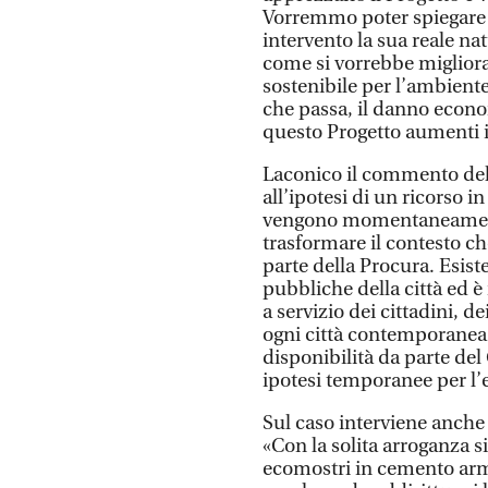
Vorremmo poter spiegare a
intervento la sua reale na
come si vorrebbe migliorar
sostenibile per l’ambient
che passa, il danno econ
questo Progetto aumenti 
Laconico il commento de
all’ipotesi di un ricorso i
vengono momentaneamente
trasformare il contesto c
parte della Procura. Esiste
pubbliche della città ed 
a servizio dei cittadini, de
ogni città contemporanea
disponibilità da parte de
ipotesi temporanee per l’e
Sul caso interviene anch
«Con la solita arroganza s
ecomostri in cemento arm