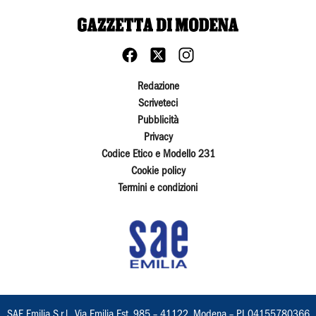
Redazione
Scriveteci
Pubblicità
Privacy
Codice Etico e Modello 231
Cookie policy
Termini e condizioni
SAE Emilia S.r.l., Via Emilia Est, 985 – 41122, Modena – PI 04155780366