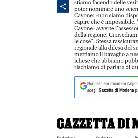
stiamo facendo delle veri
poter nominare uno scienzi
Cavone: »non siamo dispos
capire che è impossibile. 
Cavone- avverte l'assessor
della regione. Ci rivedia
le cose". Stessa rassicura
regionale alla difesa del s
mettiamo il bavaglio a nes
ichese che abbiamo pubbli
rischiamo di parlare di due
Non lasciare decidere l'algor
scegli
Gazzetta di Modena
pe