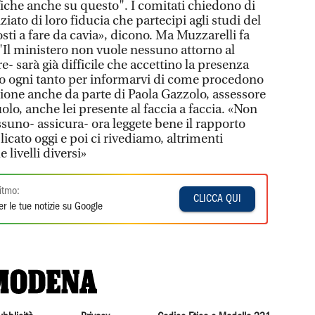
fiche anche su questo". I comitati chiedono di
ato di loro fiducia che partecipi agli studi del
ti a fare da cavia», dicono. Ma Muzzarelli fa
"Il ministero non vuole nessuno attorno al
e- sarà già difficile che accettino la presenza
mo ogni tanto per informarvi di come procedono
zione anche da parte di Paola Gazzolo, assessore
uolo, anche lei presente al faccia a faccia. «Non
suno- assicura- ora leggete bene il rapporto
cato oggi e poi ci rivediamo, altrimenti
 livelli diversi»
itmo:
CLICCA QUI
r le tue notizie su Google