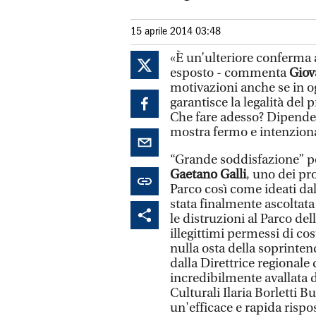
15 aprile 2014 03:48
«È un’ulteriore conferma
esposto - commenta
Giov
motivazioni anche se in o
garantisce la legalità del
Che fare adesso? Dipender
mostra fermo e intenzionat
“Grande soddisfazione” pe
Gaetano Galli
, uno dei pr
Parco così come ideati dal
stata finalmente ascoltata
le distruzioni al Parco d
illegittimi permessi di c
nulla osta della soprinten
dalla Direttrice regionale
incredibilmente avallata d
Culturali Ilaria Borletti 
un'efficace e rapida risp