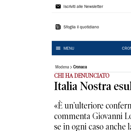
Gazzetta
Iscriviti alle Newsletter
di
Modena
Sfoglia il quotidiano
MENU
CRO
Modena
Cronaca
CHI HA DENUNCIATO
Italia Nostra esu
«È un’ulteriore confer
commenta Giovanni Losa
se in ogni caso anche la