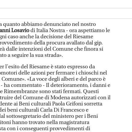
 a quanto abbiamo denunciato nel nostro
anni Losavio
di Italia Nostra - ora aspettiamo le
gni caso anche la decisione del Riesame
 provvedimento della procura avallato dal gip.
à dalle intenzioni del Comune che finora si
o a seguire la sua strada».
r l'esito del Riesame è stato espresso da
omotori delle azioni per fermare i chioschi nel
 Comune». «La voce degli alberi e del parco è
 - ha commentato - Il deterioramento, i danni e
elle Rimembranze sono stati fermati. Questi
ostruire del Comune di Modena autorizzati con il
dente ai Beni culturali Paola Grifoni sorretta
 dei beni culturali Carla Di Francesco e
al sottosegretario del ministero per i Beni
Buitoni hanno trovato nella magistratura
osta con i conseguenti provvedimenti di