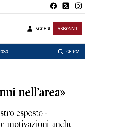
ACCEDI
ABBONATI
2030
CERCA
nni nell’area»
tro esposto -
le motivazioni anche