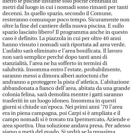
dietro le piscine distante solo poche centinaia di
metri dal luogo in cui i nomadi sono rimasti per tanti
decenni. In quello spazio, secondo il Comune,
resteranno comunque poco tempo. Sicuramente non
oltre la fine del cantiere della nuova piscina. E sullo
spazio lasciato libero? Il programma anche in questo
caso è definito. La piazzola in cui per oltre 40 anni
hanno vissuto i nomadi sarà riportata ad area verde.
L’asfalto sarà eliminato e l’area bonificata. Il lavoro
non sarà semplice perché dopo tanti anni di
stanzialità, l’area ne ha sofferto in termini di
salubrità. Insomma entro l’estate, probabilmente,
saranno messi a dimora alberi autoctoni che
andranno a proteggere la pista d’atletica. L’abitazione
abbandonata a fianco dell’area, abitata da una grande
colonia felina, sarà demolita mentre i gatti saranno
trasferiti in un luogo idoneo. Insomma in questi
giorni si chiude un’epoca. Nei primi anni ’70 l’area
era in piena campagna, poi Carpi si è ampliata e il
campo nomadi si è trovato tra Ipermercato, Aziende e
area sportiva. Una soluzione andava presa. Per adesso
siamo a metà del guado. Si vedrà se la prossima