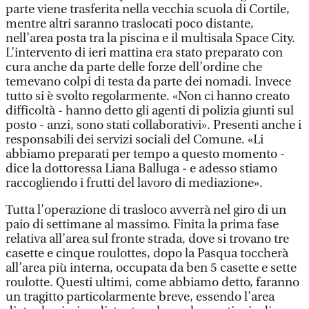
parte viene trasferita nella vecchia scuola di Cortile,
mentre altri saranno traslocati poco distante,
nell’area posta tra la piscina e il multisala Space City.
L’intervento di ieri mattina era stato preparato con
cura anche da parte delle forze dell’ordine che
temevano colpi di testa da parte dei nomadi. Invece
tutto si è svolto regolarmente. «Non ci hanno creato
difficoltà - hanno detto gli agenti di polizia giunti sul
posto - anzi, sono stati collaborativi». Presenti anche i
responsabili dei servizi sociali del Comune. «Li
abbiamo preparati per tempo a questo momento -
dice la dottoressa Liana Balluga - e adesso stiamo
raccogliendo i frutti del lavoro di mediazione».
Tutta l’operazione di trasloco avverrà nel giro di un
paio di settimane al massimo. Finita la prima fase
relativa all’area sul fronte strada, dove si trovano tre
casette e cinque roulottes, dopo la Pasqua toccherà
all’area più interna, occupata da ben 5 casette e sette
roulotte. Questi ultimi, come abbiamo detto, faranno
un tragitto particolarmente breve, essendo l’area